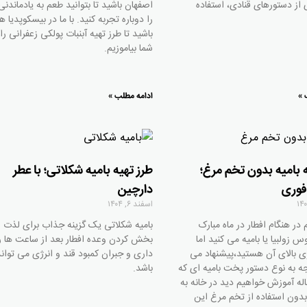
 از دستورهای قنادی، استفاده
اصفهان باشید تا بتوانید طعم به یادماندنی
را دوباره تجربه کنید. با ما در بیسکوپدیا ه
باشید تا طرز تهیه آبنبات پولکی زعفرانی را 
شما بیاموزیم.
 »
ادامه مطلب »
ه بامیه بدون تخم مرغ؛
طرز تهیه بامیه شکلاتی؛ با عطر
فوری
دارچین
اسفند ۶, ۱۴۰۴
در هنگام افطار در ماه مبارک
بامیه شکلاتی یک گزینه جذاب برای لذت
 زولبیا یا بامیه می کنید اما
بخش کردن وعده افطار بعد از ساعت ها ر
ری بالای آن هستید،پیشنهاد می
داری و جبران کمبود قند و انرژی می توان
وجه به نوع دستور پخت بامیه ای که
باشد.
اله آموزش خواهیم دید در خانه به
دون استفاده از تخم مرغ این