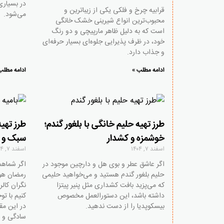
در بسیاری
قرابیه چرخ و فلکی یکی از زیباترین و
می‌شود.
محبوب‌ترین انواع شیرینی خشک خانگی
است که به دلیل ظاهر مارپیچی و دو رنگ
خود، در ظرف پذیرایی جلوه‌ای بسیار حرفه‌ای
و جذاب دارد.
ادامه مطلب »
ادامه مطلب
طرز تهیه حلیم خانگی با بلغور گندم؛
طرز تهی
خوشمزه و کشدار
سبک و 
اسفند ۷, ۱۴۰۴
اسفند ۷, ۱۴۰۴
اگر عاشق عطر و بوی هل و دارچین موجود در
اگر شماهم 
حلیم بلغور گندم هستید و می‌خواهید حلیمی
رمضان هوس
که می‌پزید بافت کشداری مثل پنیر پیتزا
نگران کال
داشته باشد، این دستورالعمل مخصوص
کنیم با ت
بیسکوپدیا را از دست ندهید.
در این مق
سادگی و ب