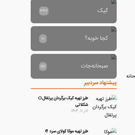
کیک
362
کجا خوبه؟
10
صبحانه‌جات
151
حانه
پیشنهاد سردبیر
طرز تهیه کیک برگردان پرتقال🍊
شکلاتی
آذر ۱۱, ۱۴۰۴
طرز تهیه موکا کولای سرد 🥤