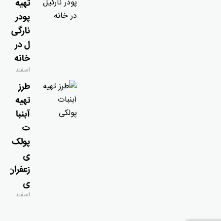
تهیه
پودر
نارگی
ل در
خانه
اسفند
۹, ۱۴۰۴
طرز
تهیه
آبنبا
ت
پولک
ی
زعفران
ی
اسفند
۷, ۱۴۰۴