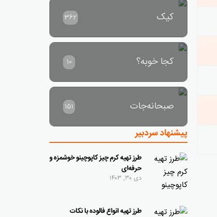
کیک
362
کجا خوبه؟
10
صبحانه‌جات
151
پیشنهاد سردبیر
طرز تهیه کرم چیز کاپوچینو خوشمزه و
حرفه‌ای
دی ۳۰, ۱۴۰۳
طرز تهیه انواع فالوده با نکات