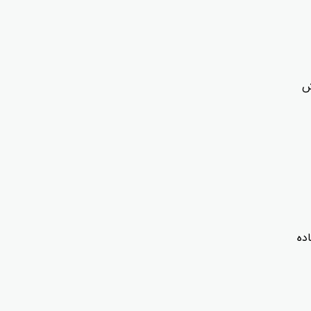
ش
اده