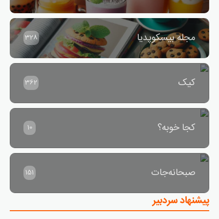
مجله بیسکوپدیا
328
کیک
362
کجا خوبه؟
10
صبحانه‌جات
151
پیشنهاد سردبیر