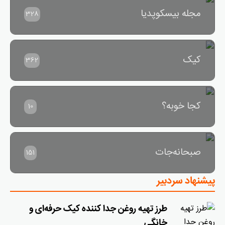
مجله بیسکوپدیا
328
کیک
362
کجا خوبه؟
10
صبحانه‌جات
151
پیشنهاد سردبیر
طرز تهیه روغن جدا کننده کیک حرفه‌ای و
خانگی