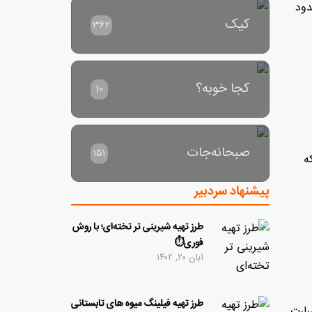
دود
کیک
362
کجا خوبه؟
10
صبحانه‌جات
151
ه
پیشنهاد سردبیر
طرز تهیه شیرینی تر تخته‌ای؛ با روش
فوری⏱
آبان ۲۰, ۱۴۰۲
طرز تهیه فیلینگ میوه های تابستانی
رارت