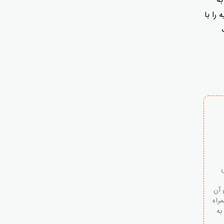
به
را با
 آن
مراه
به