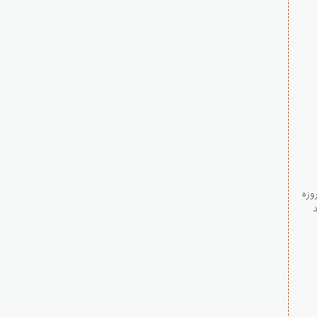
وزه
د