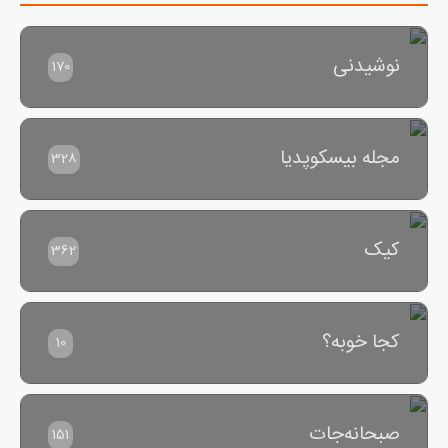
نوشیدنی
170
مجله بیسکوپدیا
328
کیک
362
کجا خوبه؟
10
صبحانه‌جات
151