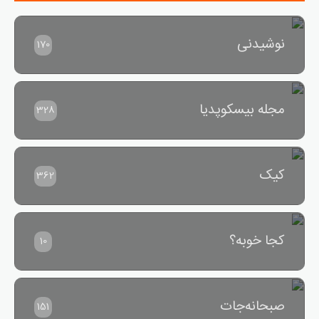
نوشیدنی
170
مجله بیسکوپدیا
328
کیک
362
کجا خوبه؟
10
صبحانه‌جات
151