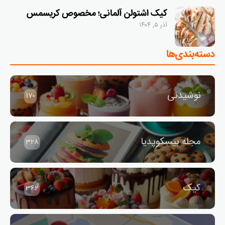
کیک اشتولن آلمانی؛ مخصوص کریسمس
آذر ۵, ۱۴۰۴
دسته‌بندی‌ها
نوشیدنی
170
مجله بیسکوپدیا
328
کیک
362