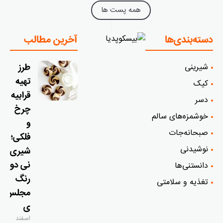
همه پست ها
دسته‌بندی‌ها
آخرین مطالب
شیرینی
طرز
تهیه
کیک
قرابیه
دسر
چرخ
خوشمزه‌‌های سالم
و
صبحانه‌جات
فلکی؛
نوشیدنی
شیری
نی دو
دانستنی‌ها
رنگ
تغذیه و سلامتی
مجلس
ی
اسفند