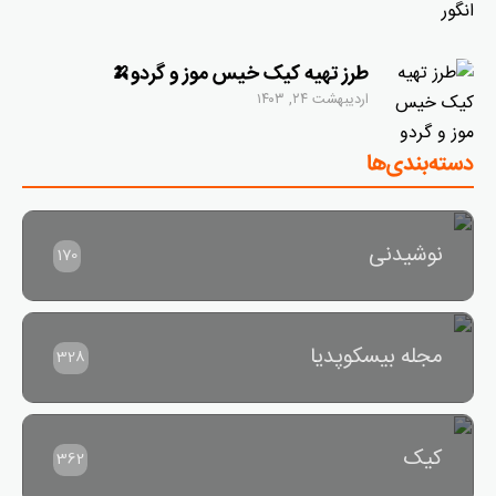
طرز تهیه کیک خیس موز و گردو🍌
اردیبهشت ۲۴, ۱۴۰۳
دسته‌بندی‌ها
نوشیدنی
170
مجله بیسکوپدیا
328
کیک
362