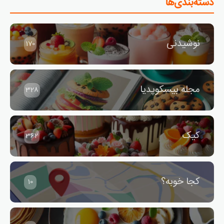
دسته‌بندی‌ها
نوشیدنی
170
مجله بیسکوپدیا
328
کیک
362
کجا خوبه؟
10