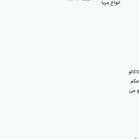
اسفند ۳, ۱۴۰۳
کائو
حکم
و می