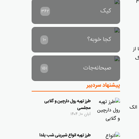
م
کیک
362
کجا خوبه؟
10
از
گ
صبحانه‌جات
151
پیشنهاد سردبیر
طرز تهیه رول دارچین و گلابی
 الک
مجلسی
آبان ۱۰, ۱۴۰۴
طرز تهیه انواع شیرینی شب یلدا