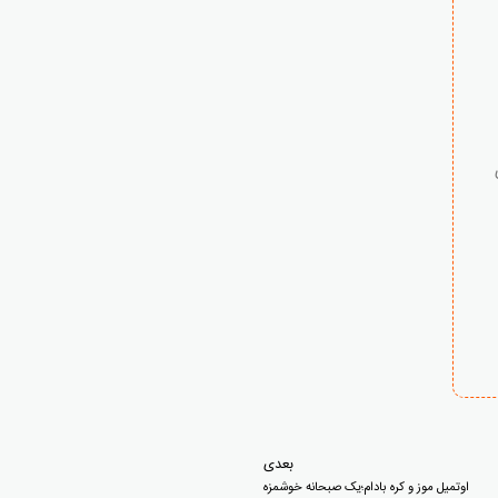
بعدی
اوتمیل موز و کره بادام؛یک صبحانه خوشمزه