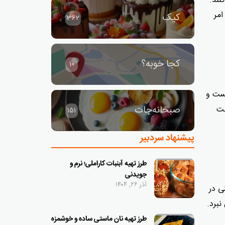
نند.
امر
کیک
362
کجا خوبه؟
10
تست و
صبحانه‌جات
بت
151
پیشنهاد سردبیر
طرز تهیه آبنبات کاراملی؛ نرم و
جویدنی
آذر ۲۶, ۱۴۰۴
ی در
 نبرد.
طرز تهیه نان ماستی ساده و خوشمزه