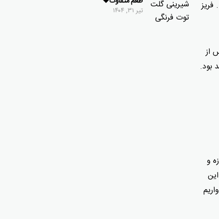
طعم متفاوت🍓
 فریز
تیر ۳۱, ۱۴۰۴
س از
 بود.
ه و
این
اریم